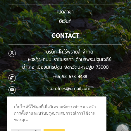
เปิดสาขา
อีเว้นท์
CONTACT
บริษัท โทโร่พรายส์ จำกัด
608/14 ถนน ราชมรรคา ตำบลพระปฐมเจดีย์
อำเภอ เมืองนครปฐม จังหวัดนครปฐม 73000
+66 92 673 4488
torofries@gmail.com
เว็บไซต์นี้ใช้คุกกี้เพื่อวิเคราะห์การเข้าชม จดจำ
การตั้งค่าและปรับปรุงประสบการณ์การใช้งาน
ของคุณ