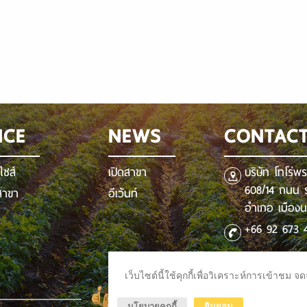
NCE
NEWS
CONTAC
ชส์
เปิดสาขา
บริษัท โทโร่พ
608/14 ถนน 
ะสาขา
อีเว้นท์
อำเภอ เมือง
+66 92 673 
torofries@gm
เว็บไซต์นี้ใช้คุกกี้เพื่อวิเคราะห์การเข้า
นโยบายคุกกี้
ยินยอม