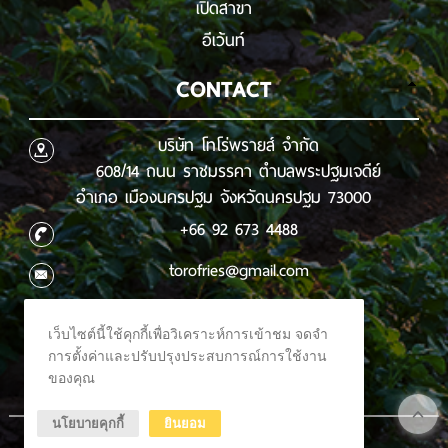
เปิดสาขา
อีเว้นท์
CONTACT
บริษัท โทโร่พรายส์ จำกัด
608/14 ถนน ราชมรรคา ตำบลพระปฐมเจดีย์
อำเภอ เมืองนครปฐม จังหวัดนครปฐม 73000
+66 92 673 4488
torofries@gmail.com
เว็บไซต์นี้ใช้คุกกี้เพื่อวิเคราะห์การเข้าชม จดจำ
การตั้งค่าและปรับปรุงประสบการณ์การใช้งาน
ของคุณ
นโยบายคุกกี้
ยินยอม