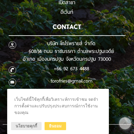
เปิดสาขา
อีเว้นท์
CONTACT
บริษัท โทโร่พรายส์ จำกัด
608/14 ถนน ราชมรรคา ตำบลพระปฐมเจดีย์
อำเภอ เมืองนครปฐม จังหวัดนครปฐม 73000
+66 92 673 4488
torofries@gmail.com
เว็บไซต์นี้ใช้คุกกี้เพื่อวิเคราะห์การเข้าชม จดจำ
การตั้งค่าและปรับปรุงประสบการณ์การใช้งาน
ของคุณ
นโยบายคุกกี้
ยินยอม